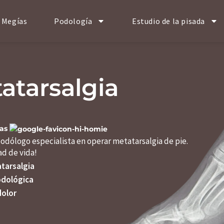
 Megías
Podología
Estudio de la pisada
atarsalgia
ñas
odólogo especialista en operar metatarsalgia de pie.
ad de vida!
tarsalgia
odológica
dolor