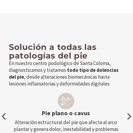
Solución a todas las
patologías del pie
En nuestro centro podológico de Santa Coloma,
diagnosticamos y tratamos
todo tipo de dolencias
del pie
, desde alteraciones biomecánicas hasta
lesiones inflamatorias y deformidades digitales.
Juanetes (hallux valgus)
co
Deformidad del pie que implica la desviación
Defo
as
progresiva del dedo gordo, afectando la marcha y la
c