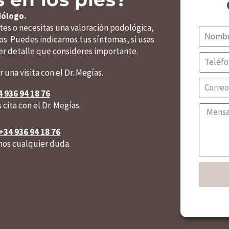
dólogo.
ntes o necesitas una valoración podológica,
s. Puedes indicarnos tus síntomas, si usas
uier detalle que consideres importante.
una visita con el Dr. Megías.
 936 94 18 76
ita con el Dr. Megías.
+34 936 94 18 76
os cualquier duda.