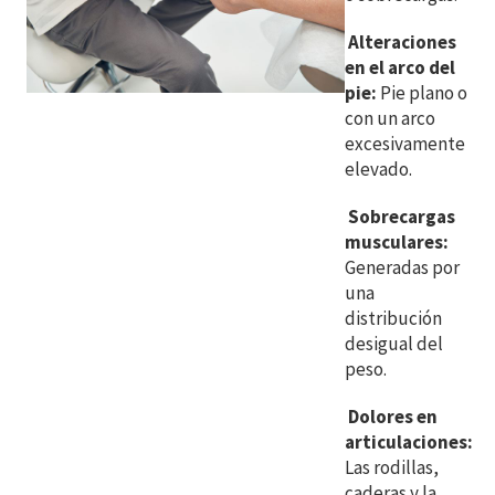
Alteraciones
en el arco del
pie:
Pie plano o
con un arco
excesivamente
elevado.
Sobrecargas
musculares:
Generadas por
una
distribución
desigual del
peso.
Dolores en
articulaciones:
Las rodillas,
caderas y la