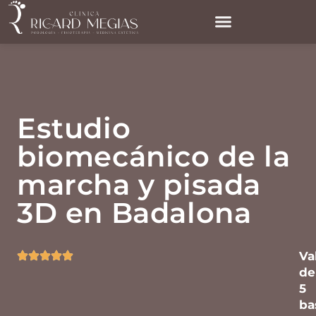
Estudio
biomecánico de la
marcha y pisada
3D en Badalona
Va
de
5
ba