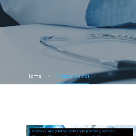
Pharma (Demo)
Home
Elderly Care (Demo)
Lifestyle (Demo)
Medical