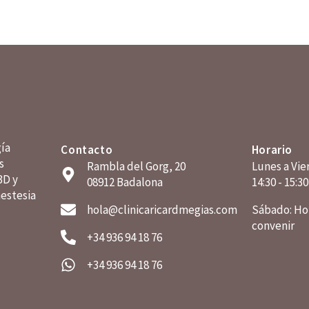
gía
Contacto
Horario
s
Rambla del Gorg, 20
Lunes a Vier
3D y
08912 Badalona
14:30 - 15:3
estesia
hola@clinicaricardmegias.com
Sábado: Hor
convenir
+34 936 94 18 76
+34 936 94 18 76