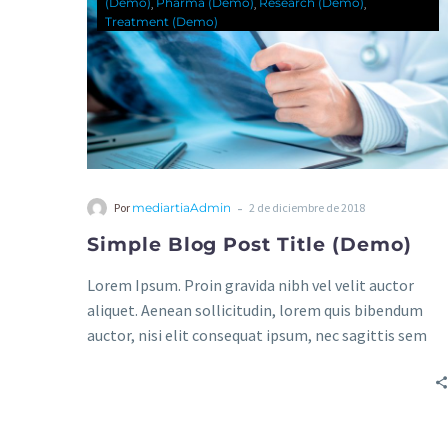
(Demo)
Pharma (Demo)
Research (Demo)
Treatment (Demo)
-
Por
mediartiaAdmin
2 de diciembre de 2018
Simple Blog Post Title (Demo)
Lorem Ipsum. Proin gravida nibh vel velit auctor
aliquet. Aenean sollicitudin, lorem quis bibendum
auctor, nisi elit consequat ipsum, nec sagittis sem
nibh id elit. Duis sed odio sit amet nibh vulputate
cursus a sit amet mauris. Morbi accumsan ipsum
velit. Nam nec tellus a odio tincidunt auctor a ornare
odio. Sed non mauris vitae erat consequat auctor eu