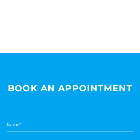
EMERSON ANDERSON
Creative Heads Inc.
The blinding splendor of the diamond. The
mighty power of the rocket. Design
perfection. The status symbol for any
business.

BOOK AN APPOINTMENT