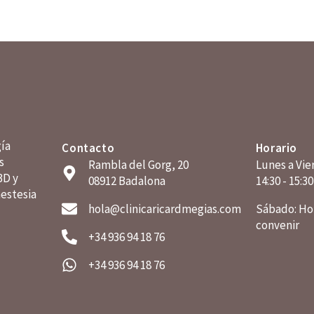
gía
Contacto
Horario
s
Rambla del Gorg, 20
Lunes a Vier
3D y
08912 Badalona
14:30 - 15:3
estesia
hola@clinicaricardmegias.com
Sábado: Hor
convenir
+34 936 94 18 76
+34 936 94 18 76